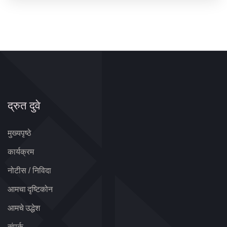
द्रुत दुवे
मुख्यपृष्ठे
कार्यक्रम
नोटीस / निविदा
आमचा दृष्टिकोन
आमचे उद्धेश
संपर्क