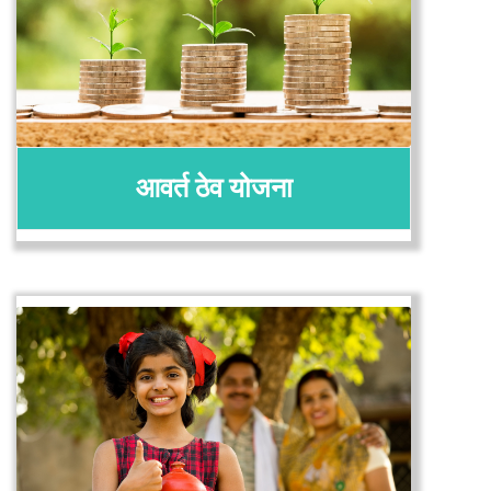
अर्ज करा
तपशील
आवर्त ठेव योजना
अर्ज करा
तपशील