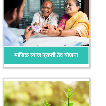
अर्ज करा
तपशील
मासिक व्याज प्राप्ती ठेव योजना