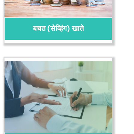
बचत (सेव्हिंग) खाते
अर्ज करा
तपशील