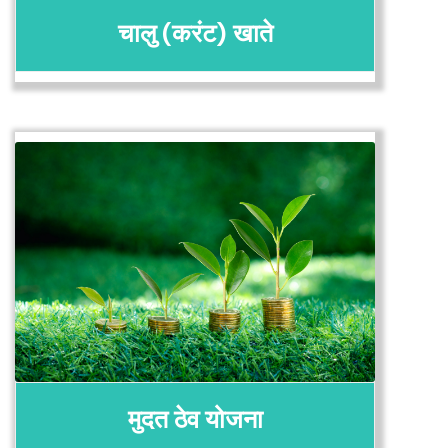
चालु (करंट) खाते
अर्ज करा
तपशील
मुदत ठेव योजना