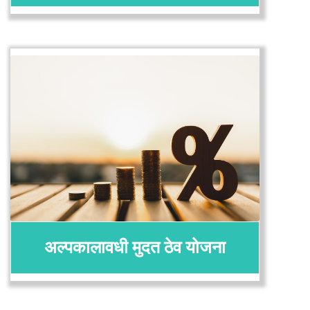
अर्ज करा
तपशील
अल्पकालावधी मुदत ठेव योजना