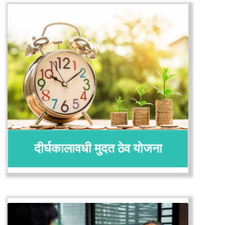
अर्ज करा
तपशील
दीर्घकालावधी मुदत ठेव योजना