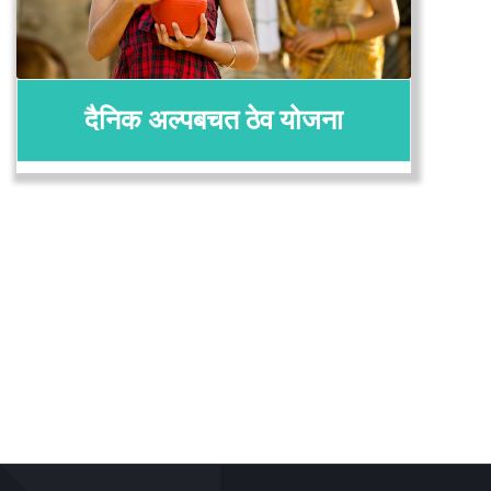
दैनिक अल्पबचत ठेव योजना