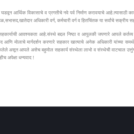
लट घडवून आर्थिक विकासाचे व प्रगतीचे नवे पर्व निर्माण करावयाचे आहे
.
त्यासाठी क
डळ
,
सभासद
,
खातेदार अधिकारी वर्ग
,
कर्मचारी वर्ग व हितचिंतक या सर्वांचे सक्रीय
या सहकार्याची आवश्यकता आहे
.
संस्थे बद्दल निष्ठा व आपुलकी जपणारे आपले कर्तव्य
 आणि मोलाचे मार्गदर्शन करणारे सहकार खात्याचे अनेक अधिकारी यांच्या समर्
केलेले असून आपले असेच बहुमोल सहकार्य संस्थेला लाभो व संस्थेची वाटचाल उत्तु
ीच अपेक्षा धन्यवाद
!