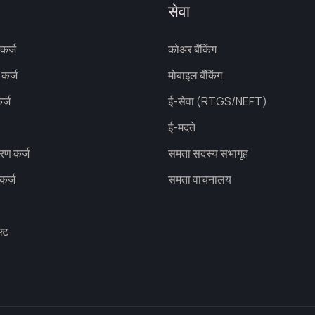
सेवा
 कर्ज
कोअर बँकिंग
 कर्ज
मोबाइल बँकिंग
र्ज
ई-सेवा (RTGS/NEFT)
ई-मदते
रण कर्ज
समता सदस्य सभागृह
कर्ज
समता वाचनालय
फ्ट