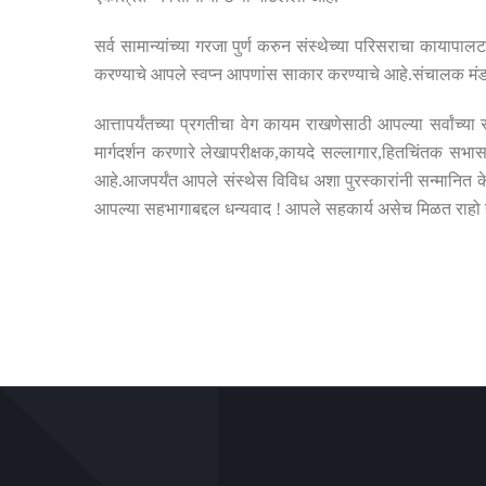
सर्व सामान्यांच्या गरजा पुर्ण करुन संस्थेच्या परिसराचा कायापा
करण्याचे आपले स्वप्न आपणांस साकार करण्याचे आहे
.
संचालक मं
आत्तापर्यंतच्या प्रगतीचा वेग कायम राखणेसाठी आपल्या सर्वांच्
मार्गदर्शन करणारे लेखापरीक्षक
,
कायदे सल्लागार
,
हितचिंतक सभासद
आहे
.
आजपर्यंत आपले संस्थेस विविध अशा पुरस्कारांनी सन्मानित 
आपल्या सहभागाबद्दल धन्यवाद
!
आपले सहकार्य असेच मिळत राहो ह