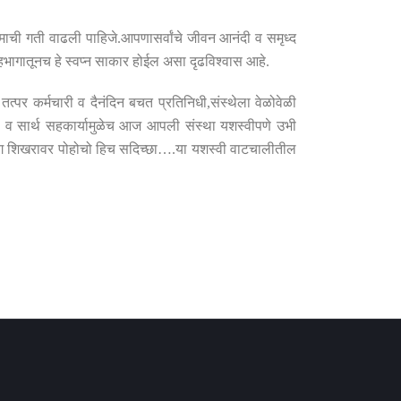
ामाची गती वाढली पाहिजे
.
आपणासर्वांचे जीवन आनंदी व समृध्द
 सहभागातूनच हे स्वप्न साकार होईल असा दृढविश्वास आहे
.
 तत्पर कर्मचारी व दैनंदिन बचत प्रतिनिधी
,
संस्थेला वेळोवेळी
थ व सार्थ सहकार्यामुळेच आज आपली संस्था यशस्वीपणे उभी
ंग शिखरावर पोहोचो हिच सदिच्छा
….
या यशस्वी वाटचालीतील