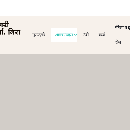
बँकिंग व 
मुख्यपृष्ठे
आमच्याबद्दल
ठेवी
कर्ज
सेवा