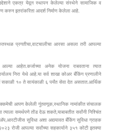
उद्देशाने एकत्र येवून स्थापन केलेल्या संस्थेने सामाजिक व
ाण करुन इतरांकरिता आदर्श निर्माण केलेला आहे
.
केतस्थळ प्रगतीचा
,
वाटचालीचा आरसा असला तरी आपल्या
ात आल्या आहेत
.
कर्जाच्या अनेक योजना राबवताना त्यात
र्यालय निरा येथे आहे
.
या सर्व शाखा कोअर बँकिंग प्रणालीने
र्ग सकाळी १० ते सायंकाळी ६ पर्यंत सेवा देत असतात
.
आर्थिक
क्कमेची आपण केलेली गुंतवणूक
,
स्थानिक नामांकीत संचालक
ा त्याला समर्थपणे तोंड देऊ शकते
,
याबाबतीत सर्वांनी निश्चिंत
 ॲप
,
आरटीजीस सुविधा अशा अद्ययावत बँकिंग सुविधा ग्राहक
 २०२३ रोजी आपल्या सर्वांच्या सहकार्याने ३५१ कोटी इतक्या