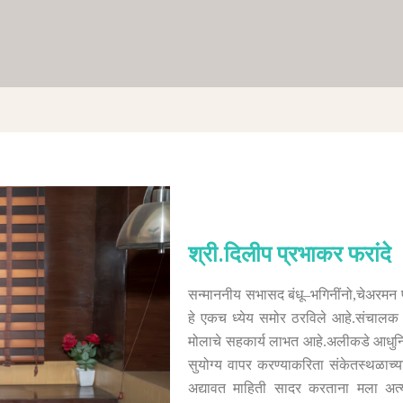
श्री.दिलीप प्रभाकर फरांदे
सन्माननीय सभासद बंधू
–
भगिनींनो
,
चेअरमन प
हे एकच ध्येय समोर ठरविले आहे
.
संचालक 
मोलाचे सहकार्य लाभत आहे
.
अलीकडे आधुनिक
सुयोग्य वापर करण्याकरिता संकेतस्थळाच्य
अद्यावत माहिती सादर करताना मला अत